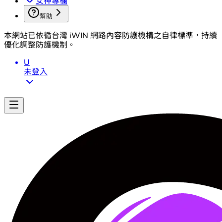
女神專欄
幫助
本網站已依循台灣 iWIN 網路內容防護機構之自律標準，持續
優化調整防護機制。
U
未登入